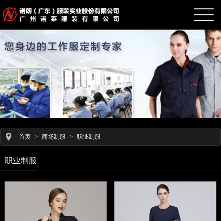
首页
>
商场制服
>
职业制服
职业制服