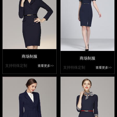
商场制服
商场制服
支持特殊定制
查看更多>>
支持特殊定制
查看更多>>