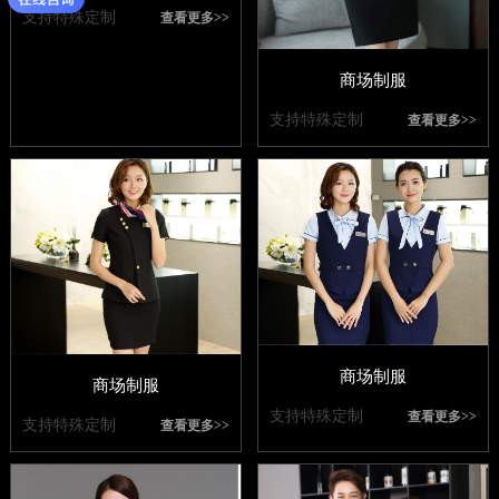
支持特殊定制
查看更多>>
商场制服
支持特殊定制
查看更多>>
商场制服
商场制服
支持特殊定制
查看更多>>
支持特殊定制
查看更多>>