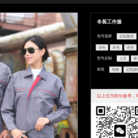
冬装工作服
色号选择
定制颜色
绿色
灰色
杏色
型号定制
上衣
裤
材质
纯棉
定制面
以上仅为部分参考，可定