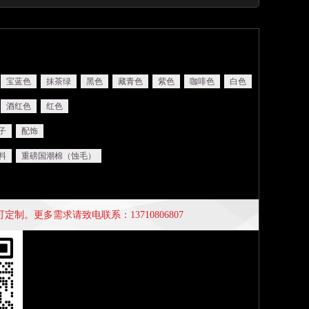
宝蓝色
抹茶绿
黑色
藏青色
紫色
咖啡色
白色
酒红色
红色
子
配饰
料
重磅国潮棉（蚀毛）
制。更多需求请致电联系：13710806807