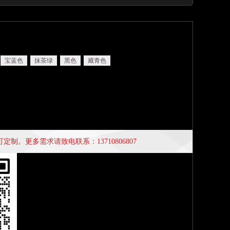
宝蓝色
抹茶绿
黑色
藏青色
制。更多需求请致电联系：13710806807